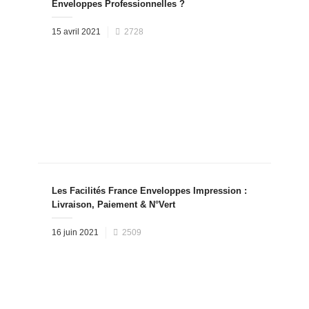
Enveloppes Professionnelles ?
Posted
15 avril 2021
2728
on
Les Facilités France Enveloppes Impression :
Livraison, Paiement & N°Vert
Posted
16 juin 2021
2509
on