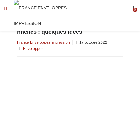
0
Le design de vos enveloppes professio
nnelles : quelques idées
Posted
France Enveloppes Impression
17 octobre 2022
on
Enveloppes