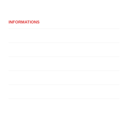
INFORMATIONS
Qui sommes-nous ?
Livraison
Livraison
Politique de confidentialité
Conditions Générales de Vente
Politique de cookies (UE)