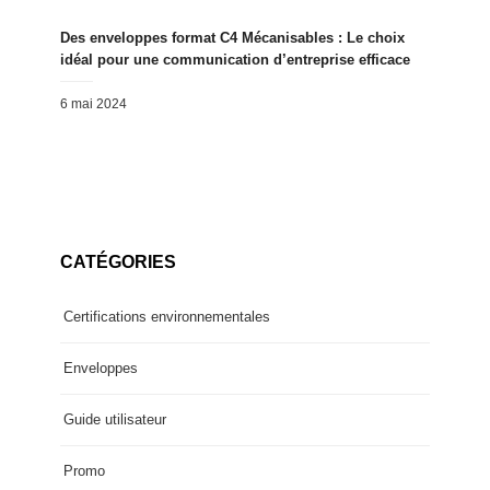
on
Des enveloppes format C4 Mécanisables : Le choix
idéal pour une communication d’entreprise efficace
Posted
6 mai 2024
on
CATÉGORIES
Certifications environnementales
Enveloppes
Guide utilisateur
Promo