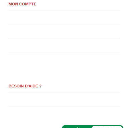
MON COMPTE
Mon compte
Panier
Se Connecter
Paiement
BESOIN D'AIDE ?
Questions fréquentes
Actualités