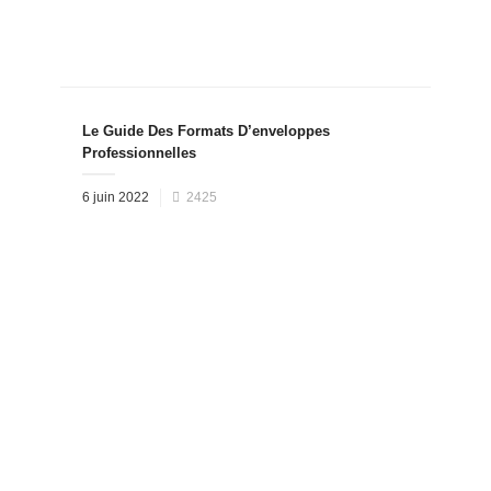
Le Guide Des Formats D’enveloppes
Professionnelles
Posted
6 juin 2022
2425
on