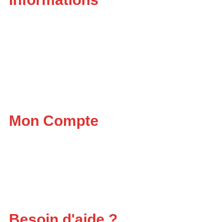
Qui sommes-nous ?
Livraison
Livraison
Politique de confidentialité
Conditions Générales de Vente
Politique de cookies (UE)
Mon Compte
Mon compte
Panier
Se Connecter
Paiement
Besoin d'aide ?