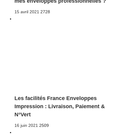
mes enveloppes professionnelles ?
Posted
15 avril 2021
2728
on
Les facilités France Enveloppes
Impression : Livraison, Paiement &
N°Vert
Posted
16 juin 2021
2509
on