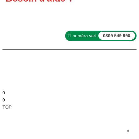
Questions fréquentes
Actualités
numéro vert
0809 549 990
©FRANCE ENVELOPPES IMPRESSION. Création site
ARPEGA
-
Mentions légales
-
Politiques de confidentialités
-
CGV
0
0
TOP