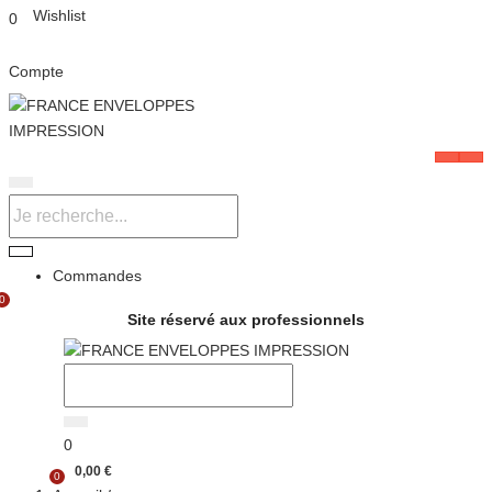
Wishlist
0
Compte
Commandes
0
Site réservé aux professionnels
0
0,00
€
0