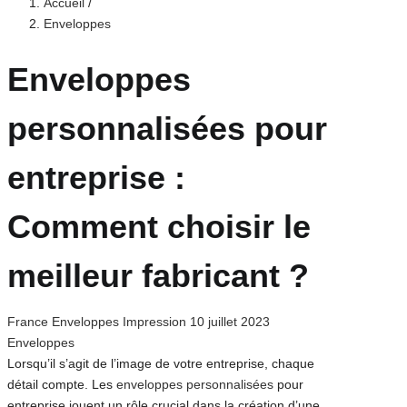
Accueil
/
Enveloppes
Enveloppes
personnalisées pour
entreprise :
Comment choisir le
meilleur fabricant ?
Posted
France Enveloppes Impression
10 juillet 2023
on
Enveloppes
Lorsqu’il s’agit de l’image de votre entreprise, chaque
détail compte. Les
enveloppes personnalisées
pour
entreprise jouent un rôle crucial dans la création d’une