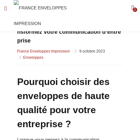
0
Enveloppes de qualité supérieure : Tra
nsformez votre communication d’entre
prise
Posted
France Enveloppes Impression
9 octobre 2023
on
Enveloppes
Pourquoi choisir des
enveloppes de haute
qualité pour votre
entreprise ?
Lorsque vous pensez à la communication