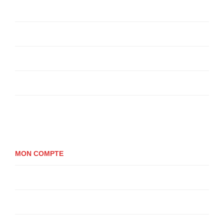
Livraison
Livraison
Politique de confidentialité
Conditions Générales de Vente
Politique de cookies (UE)
MON COMPTE
Mon compte
Panier