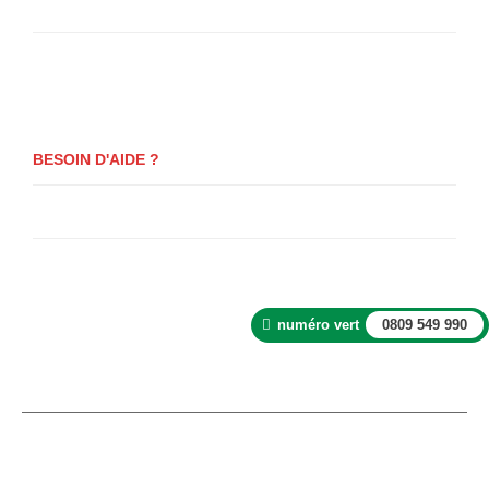
Se Connecter
Paiement
BESOIN D'AIDE ?
Questions fréquentes
Actualités
numéro vert
0809 549 990
©FRANCE ENVELOPPES IMPRESSION. Création site
ARPEGA