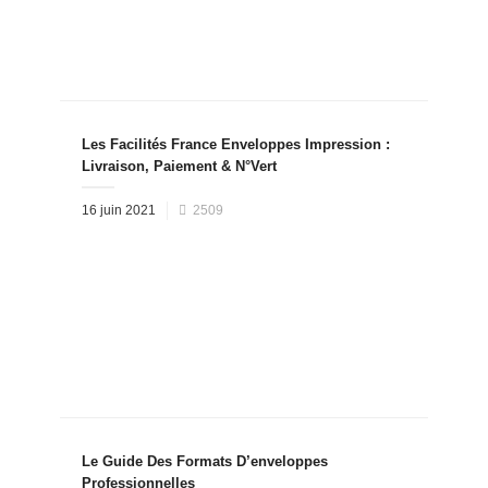
Les Facilités France Enveloppes Impression :
Livraison, Paiement & N°Vert
Posted
16 juin 2021
2509
on
Le Guide Des Formats D’enveloppes
Professionnelles