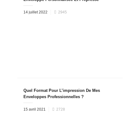
Posted
14 juillet 2022
2945
on
Quel Format Pour L’impression De Mes
Enveloppes Professionnelles ?
Posted
15 avril 2021
2728
on