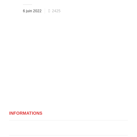
Posted
6 juin 2022
2425
on
INFORMATIONS
Qui sommes-nous ?