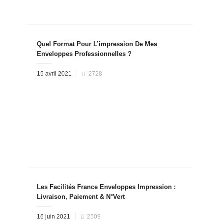
Quel Format Pour L’impression De Mes
Enveloppes Professionnelles ?
Posted
15 avril 2021
2728
on
Les Facilités France Enveloppes Impression :
Livraison, Paiement & N°Vert
Posted
16 juin 2021
2509