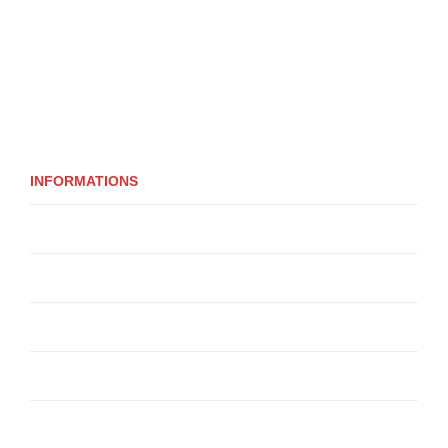
INFORMATIONS
Qui sommes-nous ?
Livraison
Livraison
Politique de confidentialité
Conditions Générales de Vente