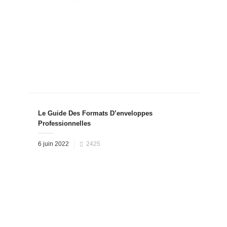
on
Le Guide Des Formats D’enveloppes
Professionnelles
Posted
6 juin 2022
2425
on