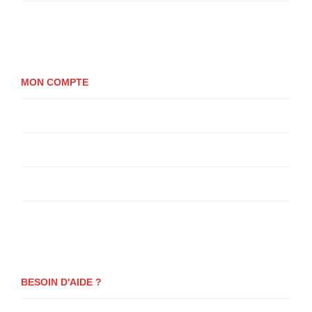
Politique de cookies (UE)
MON COMPTE
Mon compte
Panier
Se Connecter
Paiement
BESOIN D'AIDE ?